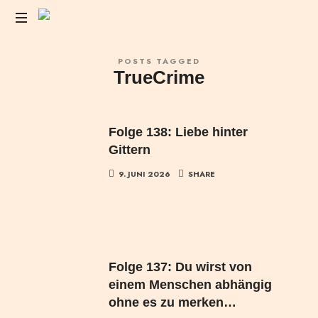
Das
POSTS TAGGED
Liebesleben
TrueCrime
der
Anderen
Folge 138: Liebe hinter
Gittern
9. JUNI 2026
SHARE
Folge 137: Du wirst von
einem Menschen abhängig
ohne es zu merken…