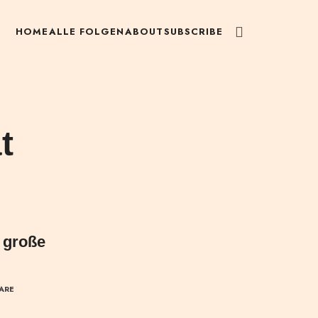
HOME
ALLE FOLGEN
ABOUT
SUBSCRIBE
t
e große
ARE