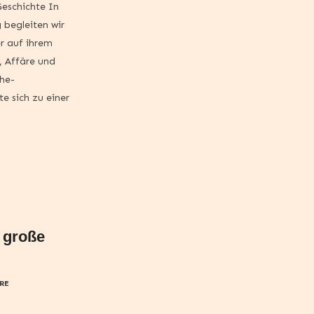
eschichte In
 begleiten wir
er auf ihrem
 Affäre und
che-
e sich zu einer
e große
RE