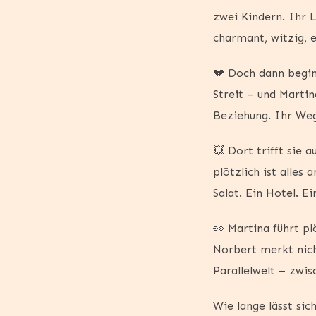
zwei Kindern. Ihr L
charmant, witzig, e
💔 Doch dann begin
Streit – und Martin
Beziehung. Ihr Weg
💥 Dort trifft sie
plötzlich ist alles
Salat. Ein Hotel. E
👀 Martina führt pl
Norbert merkt nich
Parallelwelt – zwi
Wie lange lässt sic