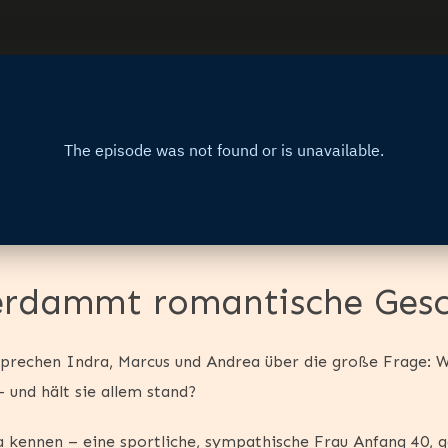
erdammt romantische Gesc
sprechen Indra, Marcus und Andrea über die große Frage: Wa
 und hält sie allem stand?
a kennen – eine sportliche, sympathische Frau Anfang 40, g