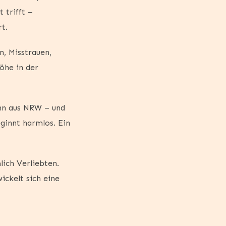
 trifft –
rt.
n, Misstrauen,
öhe in der
ann aus NRW – und
eginnt harmlos. Ein
lich Verliebten.
ckelt sich eine