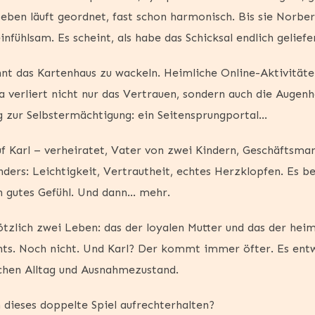
eben läuft geordnet, fast schon harmonisch. Bis sie Norbert
infühlsam. Es scheint, als habe das Schicksal endlich geliefe
nt das Kartenhaus zu wackeln. Heimliche Online-Aktivitäte
a verliert nicht nur das Vertrauen, sondern auch die Augenh
 zur Selbstermächtigung: ein Seitensprungportal…
 auf Karl – verheiratet, Vater von zwei Kindern, Geschäftsm
 anders: Leichtigkeit, Vertrautheit, echtes Herzklopfen. Es b
in gutes Gefühl. Und dann… mehr.
ötzlich zwei Leben: das der loyalen Mutter und das der heim
ts. Noch nicht. Und Karl? Der kommt immer öfter. Es entwi
schen Alltag und Ausnahmezustand.
h dieses doppelte Spiel aufrechterhalten?