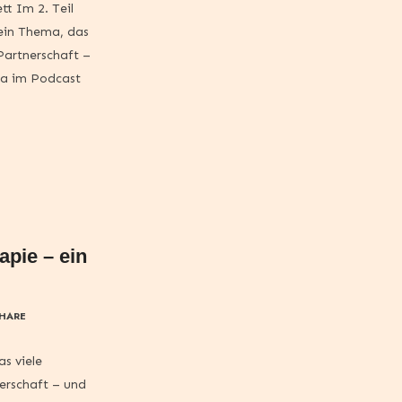
tt Im 2. Teil
 ein Thema, das
 Partnerschaft –
ma im Podcast
apie – ein
HARE
s viele
nerschaft – und