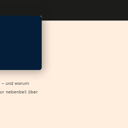
ft – und warum
ur nebenbei: über