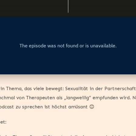
in Thema, das viele bewegt: Sexualität in der Partnerscha
chmal von Therapeuten als „langweilig“ empfunden wird. N
dcast zu sprechen ist höchst amüsant 😊
et: