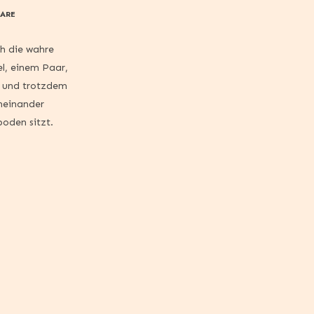
ARE
ch die wahre
l, einem Paar,
– und trotzdem
neinander
oden sitzt.