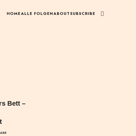
HOME
ALLE FOLGEN
ABOUT
SUBSCRIBE
rs Bett –
t
ARE