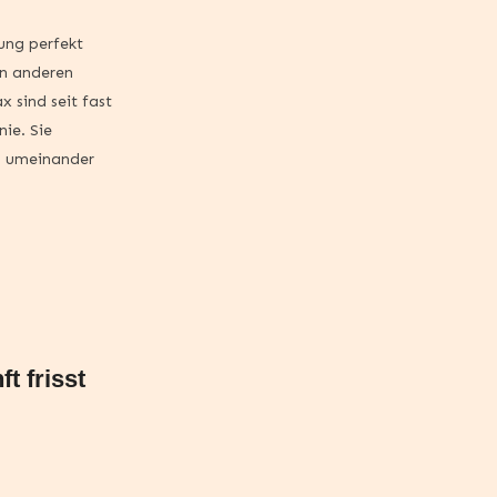
ung perfekt
en anderen
sind seit fast
nie. Sie
ch umeinander
t frisst