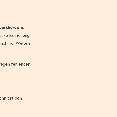
aartherapie
.
 eure Beziehung.
manchmal Welten
wegen fehlenden
onniert den