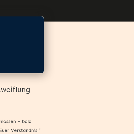
zweiflung
lossen – bald
Euer Verständnis.“