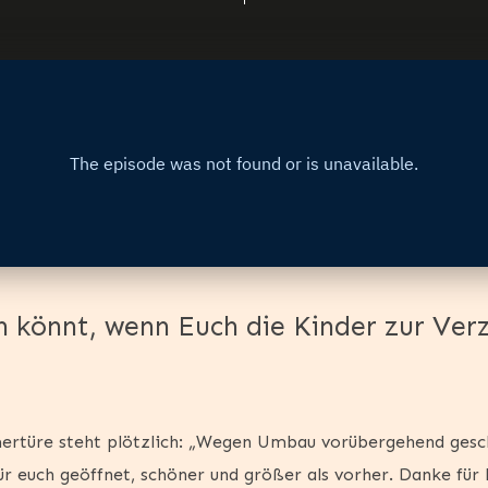
n könnt, wenn Euch die Kinder zur Ver
ertüre steht plötzlich: „Wegen Umbau vorübergehend gesch
r euch geöffnet, schöner und größer als vorher. Danke für 