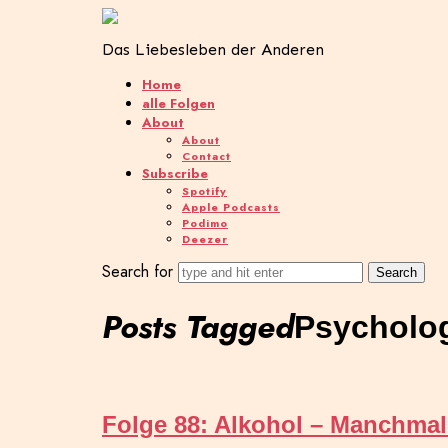
Das Liebesleben der Anderen
Home
alle Folgen
About
About
Contact
Subscribe
Spotify
Apple Podcasts
Podimo
Deezer
Search for
Posts Tagged
Psycholog
Folge 88: Alkohol – Manchmal e