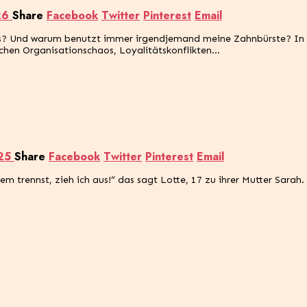
026
Share
Facebook
Twitter
Pinterest
Email
? Und warum benutzt immer irgendjemand meine Zahnbürste? In dies
chen Organisationschaos, Loyalitätskonflikten…
025
Share
Facebook
Twitter
Pinterest
Email
rennst, zieh ich aus!“ das sagt Lotte, 17 zu ihrer Mutter Sarah. U