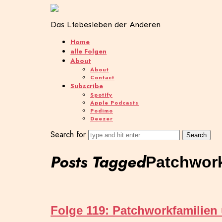
Das Liebesleben der Anderen
Home
alle Folgen
About
About
Contact
Subscribe
Spotify
Apple Podcasts
Podimo
Deezer
Search for
Posts Tagged
Patchwork
Folge 119: Patchworkfamilien