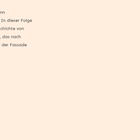
enn
In dieser Folge
schichte von
, das nach
r der Fassade