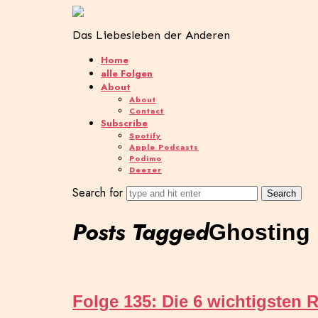
Das Liebesleben der Anderen
Home
alle Folgen
About
About
Contact
Subscribe
Spotify
Apple Podcasts
Podimo
Deezer
Search for
Posts Tagged
Ghosting
Folge 135: Die 6 wichtigsten R