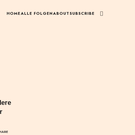
HOME
ALLE FOLGEN
ABOUT
SUBSCRIBE
dere
r
HARE