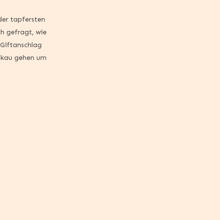
 der tapfersten
ch gefragt, wie
Giftanschlag
oskau gehen um