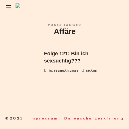
Das
POSTS TAGGED
Liebesleben
Affäre
der
Anderen
Folge 121: Bin ich
sexsüchtig???
10. FEBRUAR 2026
SHARE
©2025
Impressum
Datenschutzerklärung